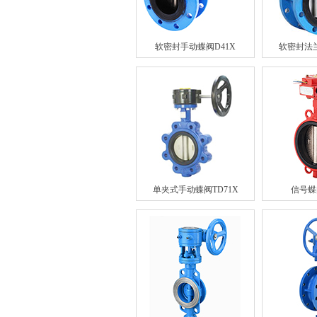
软密封手动蝶阀D41X
软密封法兰
单夹式手动蝶阀TD71X
信号蝶