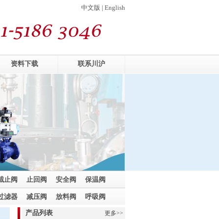
中文版 | English
资料下载
联系川沪
截止阀
止回阀
安全阀
保温阀
过滤器
减压阀
放料阀
呼吸阀
产品列表
更多>>