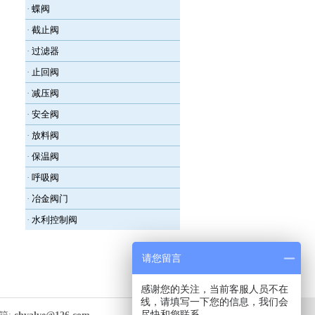
·
蝶阀
·
截止阀
·
过滤器
·
止回阀
·
减压阀
·
安全阀
·
放料阀
·
保温阀
·
呼吸阀
·
冶金阀门
·
水利控制阀
请您留言
感谢您的关注，当前客服人员不在
线，请填写一下您的信息，我们会
尽快和您联系。