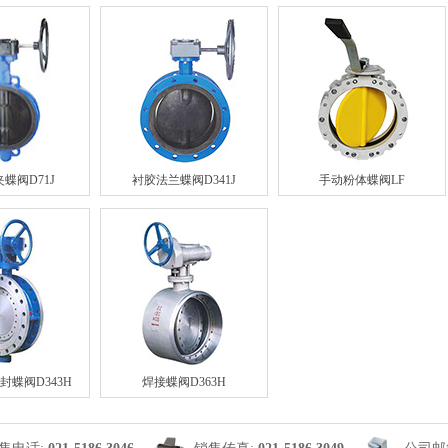
蝶阀D71J
衬胶法兰蝶阀D341J
手动粉体蝶阀LF
封蝶阀D343H
焊接蝶阀D363H