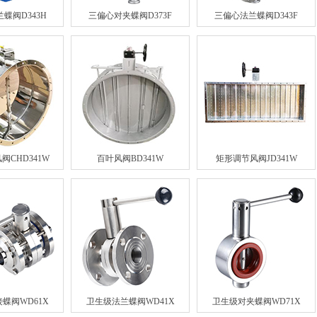
蝶阀D343H
三偏心对夹蝶阀D373F
三偏心法兰蝶阀D343F
阀CHD341W
百叶风阀BD341W
矩形调节风阀JD341W
蝶阀WD61X
卫生级法兰蝶阀WD41X
卫生级对夹蝶阀WD71X