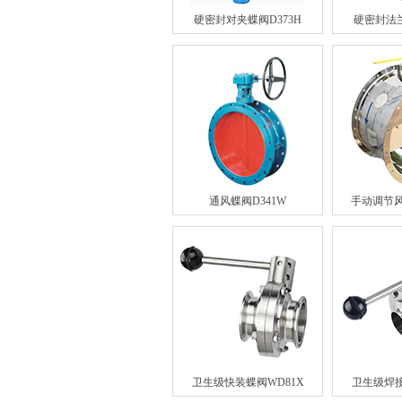
硬密封对夹蝶阀D373H
硬密封法兰
通风蝶阀D341W
手动调节风
卫生级快装蝶阀WD81X
卫生级焊接