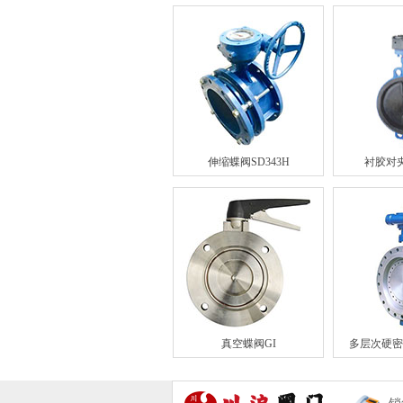
伸缩蝶阀SD343H
衬胶对夹
真空蝶阀GI
多层次硬密