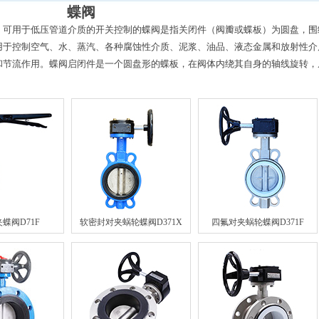
蝶阀
，可用于低压管道介质的开关控制的蝶阀是指关闭件（阀瓣或蝶板）为圆盘，围
用于控制空气、水、蒸汽、各种腐蚀性介质、泥浆、油品、液态金属和放射性介
和节流作用。蝶阀启闭件是一个圆盘形的蝶板，在阀体内绕其自身的轴线旋转，
蝶阀D71F
软密封对夹蜗轮蝶阀D371X
四氟对夹蜗轮蝶阀D371F