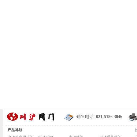
销售电话:
021-5186 3046
产品导航