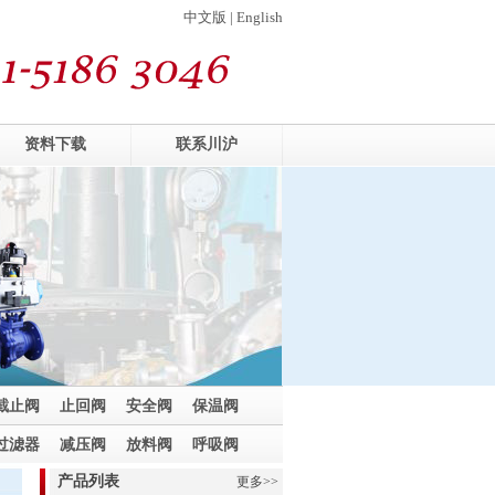
中文版 | English
资料下载
联系川沪
截止阀
止回阀
安全阀
保温阀
过滤器
减压阀
放料阀
呼吸阀
产品列表
更多>>