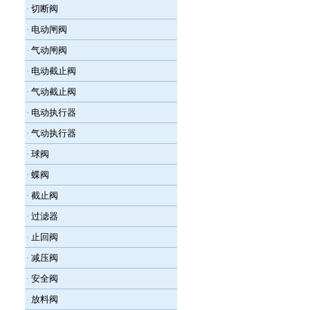
·
切断阀
·
电动闸阀
·
气动闸阀
·
电动截止阀
·
气动截止阀
·
电动执行器
·
气动执行器
·
球阀
·
蝶阀
·
截止阀
·
过滤器
·
止回阀
·
减压阀
·
安全阀
·
放料阀