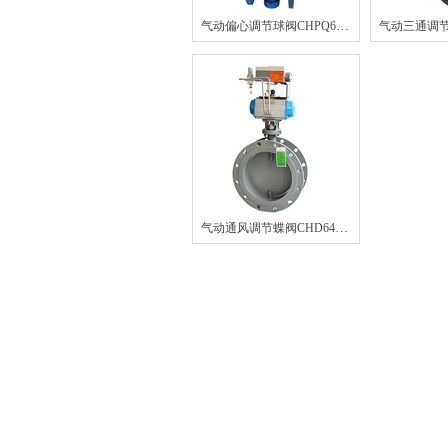
气动偏心调节球阀CHPQ647F/H
气动通风调节蝶阀CHD641W