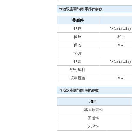
气动双座调节阀 零部件参数
零部件
阀体
WCB(ZG25)
阀座
304
阀芯
304
垫片
阀盖
WCB(ZG25)
密封填料
填料压盖
304
气动双座调节阀 性能参数
项目
基本误差%
回差%
死区%