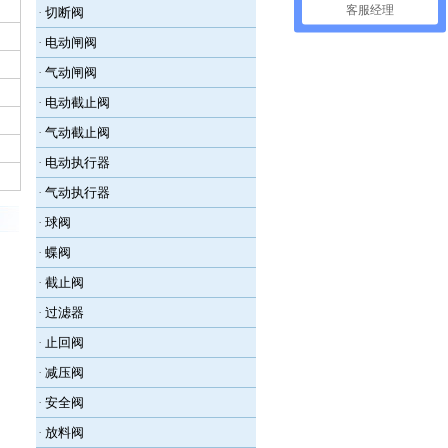
客服经理
·
切断阀
·
电动闸阀
·
气动闸阀
·
电动截止阀
·
气动截止阀
·
电动执行器
·
气动执行器
·
球阀
·
蝶阀
·
截止阀
·
过滤器
·
止回阀
·
减压阀
·
安全阀
·
放料阀