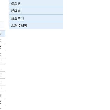
·
保温阀
·
呼吸阀
·
冶金阀门
·
水利控制阀
0
0
5
0
3
8
0
0
0
8
0
0