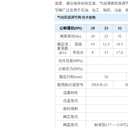
温度、液位保持在给定值。气动薄膜双座调
节阀广泛应用于石油、化工、制药、冶金、
气动双座调节阀 技术参数
公称通径(DN)
20
25
32
阀座直径(dn)
20
25
32
额定流
直线
10
12.5
19.5
量系数
等百分
8
11
17,6
(KV)
允许压差(MPa)
公称压力(MPa)
额定行程(mm)
16
配用执行器型号
ZHA/B-22
Z
流量特性
压盖形式
密封填料
阀芯形式
阀盖形式
标准型(-17～+250℃