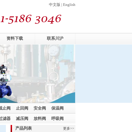
中文版 | English
资料下载
联系川沪
截止阀
止回阀
安全阀
保温阀
过滤器
减压阀
放料阀
呼吸阀
产品列表
更多>>