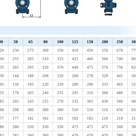
40
50
65
80
100
125
150
200
250
30
20
250
275
300
350
410
450
550
670
77
30
255
285
310
355
425
460
560
740
80
35
265
295
320
370
440
475
570
750
82
39
144
188
208
220
268
278
320
441
50
45
150
195
220
230
280
290
335
465
52
55
170
205
240
255
295
310
360
480
55
85
205
245
255
270
335
365
430
560
68
98
298
380
380
380
510
510
510
650
65
77
177
182
182
182
182
182
218
218
21
80
280
350
350
350
475
475
475
560
56
82
282
360
360
360
470
470
470
580
58