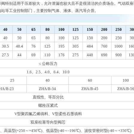
节阀特别适用于压差较大，允许泄漏也较大且不是很清洁的介质场合。气动双座
电站等工业控制部门，主要控制气体、液体、蒸汽等介质。
40
50
65
80
100
125
150
200
250
30
40
50
65
80
100
125
150
200
250
30
30.5
48.4
76
125
195
305
484
760
1000
16
27.5
44
69
110
176
275
440
690
900
13
≤ 公称压力
1.6、2.5、4.0、6.4、10.0
25
40
60
100
HA/B-23
ZHA/B-34
ZHA/B-45
ZHA/B-5
直线性、等百分比
螺栓压紧式
V型聚四氟乙烯填料、V型柔性石墨填料
双座柱塞导向型阀芯
)、高温型(+250～+450℃)、低温型(-40～-196℃)、波纹管密封型(-40～+350℃)