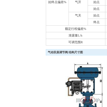
始终点偏差%
气开
始点
始点
气关
始点
终点
额定行程偏差%
泄露量L/h
可调范围R
气动双座调节阀 结构尺寸图