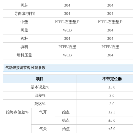
阀芯
304
304
导向套/并帽
304
304
中垫
PTFE\石墨垫片
PTFE\石墨垫片
阀盖
WCB
304
阀杆
304
304
填料
PTFE/石墨
PTFE/石墨
填料压盖
WCB
304
气动焊接调节阀 性能参数
项目
不带定位器
基本误差%
±5.0
回差%
3.0
死区%
3.0
始终点偏差%
气开
始点
±2.5
始点
±5.0
气关
始点
±5.0