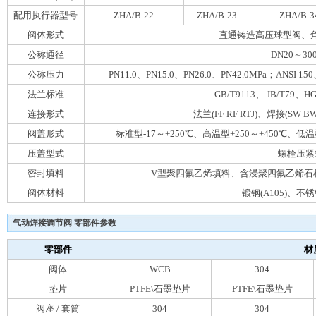
配用执行器型号
ZHA/B-22
ZHA/B-23
ZHA/B-3
阀体形式
直通铸造高压球型阀、
公称通径
DN20～30
公称压力
PN11.0、PN15.0、PN26.0、PN42.0MPa；ANSI 1
法兰标准
GB/T9113、 JB/T79、
连接形式
法兰(FF RF RTJ)、焊接(SW
阀盖形式
标准型-17～+250℃、高温型+250～+450℃、低温
压盖型式
螺栓压紧
密封填料
V型聚四氟乙烯填料、含浸聚四氟乙烯石
阀体材料
锻钢(A105)、不
气动焊接调节阀 零部件参数
零部件
材
阀体
WCB
304
垫片
PTFE\石墨垫片
PTFE\石墨垫片
阀座 / 套筒
304
304