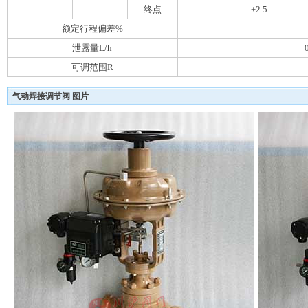
终点
±2.5
额定行程偏差%
泄露量L/h
可调范围R
气动焊接调节阀 图片