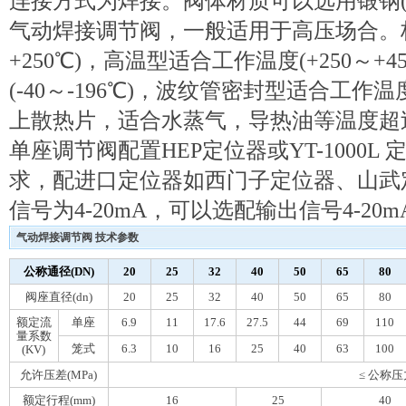
连接方式为焊接。阀体材质可以选用锻钢(A
气动焊接调节阀，一般适用于高压场合。标
+250℃)，高温型适合工作温度(+250～+
(-40～-196℃)，波纹管密封型适合工作温度
上散热片，适合水蒸气，导热油等温度超过
单座调节阀配置HEP定位器或YT-1000
求，配进口定位器如西门子定位器、山武
信号为4-20mA，可以选配输出信号4-20m
气动焊接调节阀 技术参数
公称通径(DN)
20
25
32
40
50
65
80
阀座直径(dn)
20
25
32
40
50
65
80
额定流
单座
6.9
11
17.6
27.5
44
69
110
量系数
笼式
6.3
10
16
25
40
63
100
(KV)
允许压差(MPa)
≤ 公称压
额定行程(mm)
16
25
40