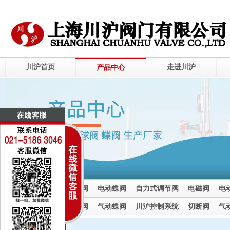
川沪首页
走进川沪
产品中心
电动调节阀
电动球阀
电动蝶阀
自力式调节阀
电磁阀
电
电动截止阀
气动调节阀
气动球阀
气动蝶阀
川沪控制系统
切断阀
气
气动截止阀
气动执行器