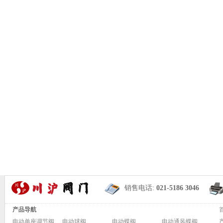
销售电话:
021-5186 3046
产品导航
电动单座调节阀
电动球阀
电动蝶阀
电动通风蝶阀