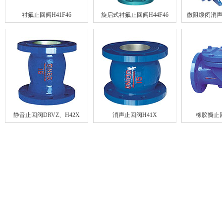
衬氟止回阀H41F46
旋启式衬氟止回阀H44F46
微阻缓闭消声
静音止回阀DRVZ、H42X
消声止回阀H41X
橡胶瓣止回