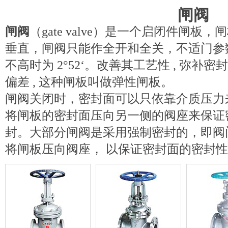
闸阀
闸阀
（gate valve）是一个启闭件闸
垂直，闸阀只能作全开和全关，不适门参数而异
不高时为 2°52‘。改善其工艺性 , 弥
偏差 , 这种闸板叫做弹性闸板。
闸阀关闭时，密封面可以只依靠介质压力
将闸板的密封面压向另一侧的阀座来保证
封。大部分闸阀是采用强制密封的，即阀
将闸板压向阀座， 以保证密封面的密封