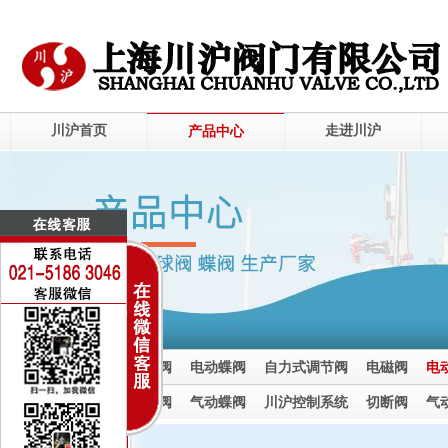
川沪首页
走进川沪
产品中心
电动调节阀
电动球阀
电动蝶阀
自力式调节阀
电磁阀
电
电动截止阀
气动调节阀
气动球阀
气动蝶阀
川沪控制系统
切断阀
气
气动截止阀
电动闸阀