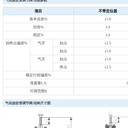
气动波纹管调节阀 性能参数
项目
不带定位器
基本误差%
±5.0
回差%
3.0
死区%
3.0
始终点偏差%
气开
始点
±2.5
始点
±5.0
气关
始点
±5.0
终点
±2.5
额定行程偏差%
泄露量L/h
可调范围R
气动波纹管调节阀 结构尺寸图