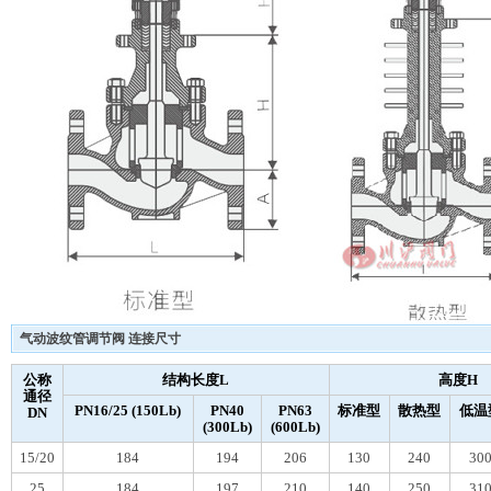
气动波纹管调节阀 连接尺寸
公称
结构长度L
高度H
通径
PN16/25 (150Lb)
PN40
PN63
标准型
散热型
低温
DN
(300Lb)
(600Lb)
15/20
184
194
206
130
240
30
25
184
197
210
140
250
31