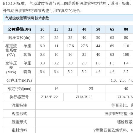
B16.104标准。 气动波纹管调节阀上阀盖采用波纹管密封结构，适用于极
外气动波纹管密封调节阀也可用在真空的场合。
气动波纹管调节阀 技术参数
公称通径(DN)
20
25
32
40
50
65
80
阀座直径(dn)
20
25
32
40
50
65
80
额定流
单座
6.9
11
17.6
27.5
44
69
110
量系数
套筒
6.3
10
16
25
40
63
100
(KV)
允许压
单座
3.8
3.2
3.0
2.0
1.8
1.5
1.4
差
套筒
6.4
6.4
5.2
5.2
4.6
4.6
3.7
(MPa)
公称压力(MPa)
1.6、2.5、4.
额定行程(mm)
16
25
40
执行器型号
ZHA/B-22
ZHA/B-23
ZHA/B-3
流量特性
等百分比、
阀盖形式
波纹管密封型-40
压盖形式
螺栓压紧
密封填料
V型聚四氟乙烯填料、