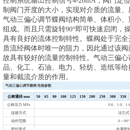
控制系统输出控制信号4-20mA，阀门定位
制阀门开度的大小，实现对介质的流量、
气动三偏心调节蝶阀结构简单、体积小、
组成。而且只需旋转90°即可快速启闭，
具有良好的流体控制特性。蝶阀处于完全
质流经阀体时唯一的阻力，因此通过该阀
故具有较好的流量控制特性。气动三偏心
品、化工、石油、电力、轻纺、造纸等给
量和截流介质的作用。
气动三偏心调节蝶阀 性能参数
公称通径 mm
50
65
80
100
125
150
200
250
300
350
公称压力 MPa
0.6、1.0、1.
连接方式
法兰式
动作范围
0～90°
密封形式
金属密