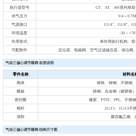
执行器型号
GT、AT、AW系列单
供气压力
0.4～0.7M
气源接口
G1/4"、G1/8"、G3
环境温度
-30～+7
作用形式
单作用执行机构、双
可配附件
定位器、电磁阀、空气过滤减压器、保位阀
气动三偏心调节蝶阀 材质说明
零件名称
材料名
阀体
铸铁、铸钢、不锈钢
蝶板
铸钢、合金钢（镀硬铬
密封圈
橡胶、PTFE、PPL、不
阀杆
2Cr13、1Cr1
填料
聚四氟乙烯、
气动三偏心调节蝶阀 结构尺寸图